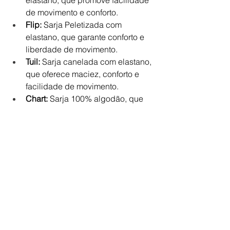
de movimento e conforto.
Flip:
 Sarja Peletizada com 
elastano, que garante conforto e 
liberdade de movimento.
Tuil:
 Sarja canelada com elastano, 
que oferece maciez, conforto e 
facilidade de movimento.
Chart:
 Sarja 100% algodão, que 
se destaca pela elegância, 
maciez e versatilidade.
Bart:
 Tela Panamá maleável, com 
excelente respirabilidade e 
conforto.
Raymi:
 Oxford texturizado 
estruturado, com fio slub ou flamê, 
que imprime um aspecto rústico e 
casual.
Broer:
 Tecido 100% algodão 