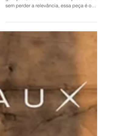
Se existe uma peça capaz de atravessar
gerações, estilos e transformações culturais
sem perder a relevância, essa peça é o
denim. No entanto, o mercado e o
comportamento do consumidor estão em
constante evolução, exigindo que o jeans se
reinvente para ir além do visual clássico e
utilitário. É nesse cenário de efervescência
criativa que surge uma das maiores
tendências de moda e comportamento da
temporada: o denim com desenhos e
padronagens de superfície. Mais do que
uma simp