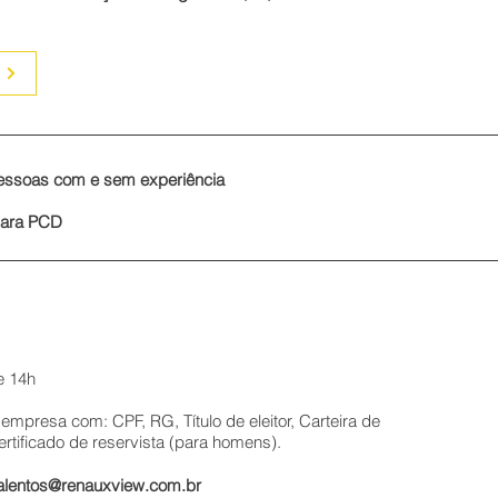
essoas com e sem experiência
para PCD
e 14h
mpresa com: CPF, RG, Título de eleitor, Carteira de
 Certificado de reservista (para homens).
alentos@renauxview.com.br