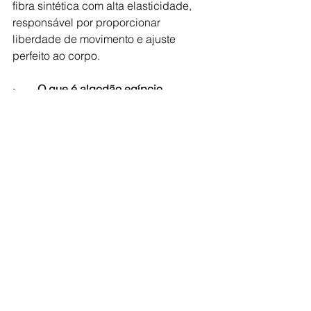
fibra sintética com alta elasticidade, 
responsável por proporcionar 
liberdade de movimento e ajuste 
perfeito ao corpo.
·        
O que é algodão egípcio
 → 
variedade nobre do algodão, 
caracterizada por fibras mais longas, 
que conferem maior maciez, 
resistência e durabilidade ao tecido.
·        
O que é algodão ABR
 → algodão 
certificado pelo programa 
Algodão 
Brasileiro Responsável
, com 
rastreabilidade garantida e práticas 
sustentáveis de cultivo.
Tecnologia: de onde vem a palavra