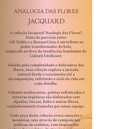
A coleção Jacquard "Analogia das Flores",
fruto da parceria entre
Lili Tedde e a RenauxView, é um tributo ao
poder transformador do belo,
inspirado no livro de tendências homônimo de
Lidewij Edelkoort.
Guiada pela complexidade e delicadeza das
flores, essa coleção explora a jornada
natural desde o nascimento até a
decomposição, refletindo o ciclo da vida em
cada detalhe.
Volumes exuberantes, paletas sofisticadas e
texturas orgânicas são elaborados com
algodão, viscose, linho e outras fibras,
cuidadosamente tramadas por nossa equipe.
Cada peça desta coleção evoca emoções e
memórias, seja através de composições
gráficas ou realistas, com inspirações