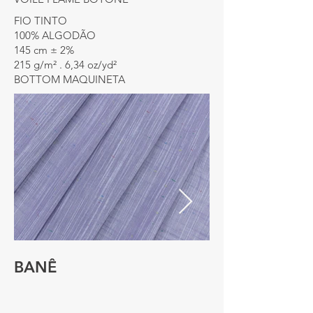
FIO TINTO
100% ALGODÃO
145 cm ± 2%
215 g/m² . 6,34 oz/yd²
BOTTOM MAQUINETA
BANÊ
BANÊ
VARIANTE: 216941-1-