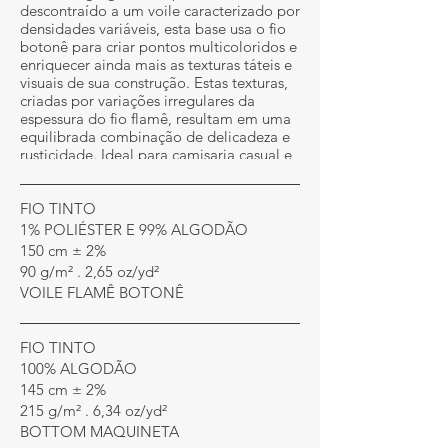
descontraído a um voile caracterizado por
densidades variáveis, esta base usa o fio
botonê para criar pontos multicoloridos e
enriquecer ainda mais as texturas táteis e
visuais de sua construção. Estas texturas,
criadas por variações irregulares da
espessura do fio flamê, resultam em uma
equilibrada combinação de delicadeza e
rusticidade. Ideal para camisaria casual e
peças do infantil.
FIO TINTO
1% POLIÉSTER E 99% ALGODÃO
150 cm ± 2%
90 g/m² . 2,65 oz/yd²
VOILE FLAMÊ BOTONÊ
FIO TINTO
100% ALGODÃO
145 cm ± 2%
215 g/m² . 6,34 oz/yd²
BOTTOM MAQUINETA