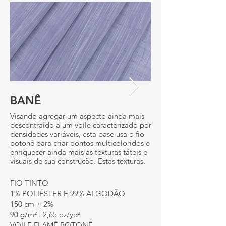
BANÊ
BANÊ
Visando agregar um aspecto ainda mais
VARIANTE: 216941-1-
descontraído a um voile caracterizado por
densidades variáveis, esta base usa o fio
botonê para criar pontos multicoloridos e
enriquecer ainda mais as texturas táteis e
visuais de sua construção. Estas texturas,
criadas por variações irregulares da
espessura do fio flamê, resultam em uma
FIO TINTO
equilibrada combinação de delicadeza e
1% POLIÉSTER E 99% ALGODÃO
rusticidade. Ideal para camisaria casual e
150 cm ± 2%
peças do infantil.
90 g/m² . 2,65 oz/yd²
VOILE FLAMÊ BOTONÊ